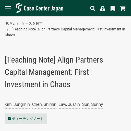
HOME
ケースを探す
[Teaching Note] Align Partners Capital Management: First Investment in
Chaos
[Teaching Note] Align Partners
Capital Management: First
Investment in Chaos
Kim, Jungmin
Chen, Shimin
Law, Justin
Sun, Sunny
ティーチングノート