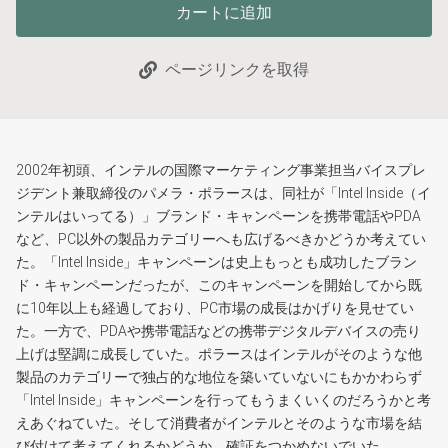
カートに追加
ページリンクを取得
2002年初頭、インテルの国際マーケティング事業担当バイスプレ
ジデント兼取締役のパメラ・ポラースは、同社が「Intel Inside（イ
ンテルはいってる）」ブランド・キャンペーンを携帯電話やPDA
など、PC以外の製品カテゴリーへも広げるべきかどうか考えてい
た。「Intel Inside」キャンペーンは史上もっとも成功したブラン
ド・キャンペーンだったが、このキャンペーンを開始してから既
に10年以上も経過しており、PC市場の成長はかげりを見せてい
た。一方で、PDAや携帯電話などの携帯デジタルデバイスの売り
上げは堅調に成長していた。ポラースはインテルがそのような他
製品のカテゴリーで独占的な地位を築いていないにもかかわらず
「Intel Inside」キャンペーンを行ってもうまくいくのだろうかと考
えあぐねていた。そして消費者がインテルとそのような市場を結
び付けて考えてくれるかどうか、確証をつかめないでいた。