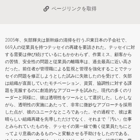
ページリンクを取得
2005年、矢部輝夫は新幹線の清掃を行うJR東日本の子会社で、
669人の従業員を持つテッセイの再建を要請された。テッセイに対
する需要は伸び続けているにもかかわらず、作業ミス、顧客から
の苦情、安全性の問題と従業員の離職率は、過去最高に近い高さ
だった。前任者が管理職による監視と管理を強化することでテッ
セイの問題を修正しようとした試みに失敗したのを受けて、矢部
は組織が直面していたモチベーション、資質、協調性に対する課
題を克服するのに創造的なアプローチを試みた。現代の多くのリ
ーダーと同様に、彼は透明性をツールとして選択した。しかしな
がら、透明性の実施にあたって、非常に微妙なアプローチを採用
した点が、彼のユニークなところであった。その過程で、彼は素
晴らしい組織再建を先導しただけでなく、それまで「汚い」仕事
とみられていたものを、テッセイの第一線で働く従業員たちにと
ってより意義のあるものへと変貌させる手助けをしたのである。