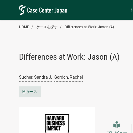
HOME
ケースを探す
Differences at Work: Jason (A)
Differences at Work: Jason (A)
Sucher, Sandra J.
Gordon, Rachel
ケース