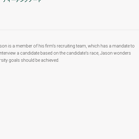
ティーチングノート
on is a member of his firm's recruiting team, which has a mandate to
interview a candidate based on the candidate's race, Jason wonders
rsity goals should be achieved.