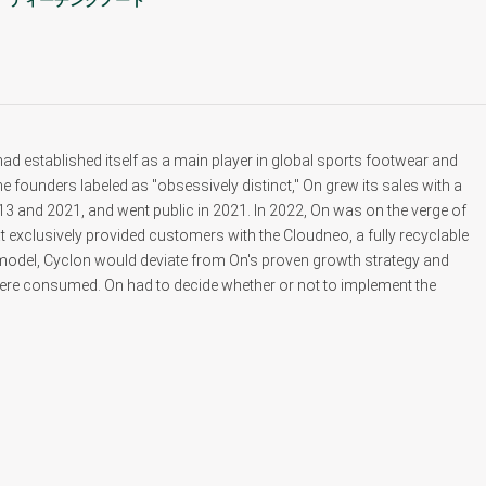
ティーチングノート
d established itself as a main player in global sports footwear and
 founders labeled as "obsessively distinct," On grew its sales with a
and 2021, and went public in 2021. In 2022, On was on the verge of
 exclusively provided customers with the Cloudneo, a fully recyclable
model, Cyclon would deviate from On's proven growth strategy and
ere consumed. On had to decide whether or not to implement the