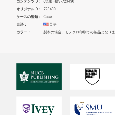
コンテンツID
CCJB-HBS-723430
オリジナルID
723430
ケースの種類
Case
言語
英語
カラー
製本の場合、モノクロ印刷での納品となり