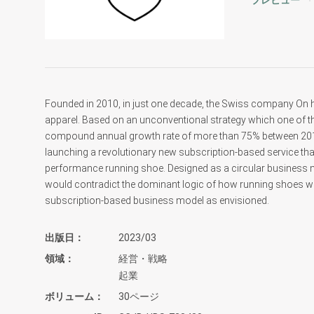
プレビュー
Founded in 2010, in just one decade, the Swiss company On ha
apparel. Based on an unconventional strategy which one of the
compound annual growth rate of more than 75% between 2013 
launching a revolutionary new subscription-based service that
performance running shoe. Designed as a circular business 
would contradict the dominant logic of how running shoes w
subscription-based business model as envisioned.
出版日
2023/03
領域
経営・戦略
起業
ボリューム
30ページ