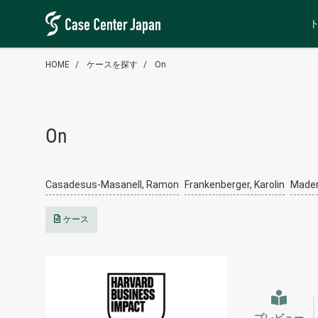
HOME
ケースを探す
On
On
Casadesus-Masanell, Ramon
Frankenberger, Karolin
Mader
ケース