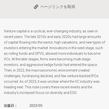
ページリンクを取得
Venture capital is a cyclical, ever-changing industry, as seen in
recent years. The late 2010s and early 2020s had large amounts
of capital flowing into the sector, high valuations, and new types of
investors entering the market. Innovations in the seed stage, such
as rolling funds and SPVS, allowed more individuals to become
VCs. At the later stages, firms were becoming multi-stage
investors, and aggressive hedge funds had entered the space.
Then, in 2022, the macroeconomic environment created
challenges, fundraising declined, and few venture-backed IPOs
occurred. As of 2023, it was unclear where the VC industry was
heading next. This note covers these recent events and the
industry's increased focus on diversity and ESG.
出版日
2023/05