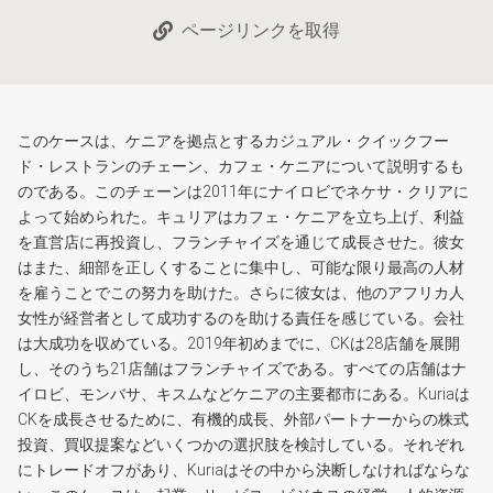
ページリンクを取得
このケースは、ケニアを拠点とするカジュアル・クイックフー
ド・レストランのチェーン、カフェ・ケニアについて説明するも
のである。このチェーンは2011年にナイロビでネケサ・クリアに
よって始められた。キュリアはカフェ・ケニアを立ち上げ、利益
を直営店に再投資し、フランチャイズを通じて成長させた。彼女
はまた、細部を正しくすることに集中し、可能な限り最高の人材
を雇うことでこの努力を助けた。さらに彼女は、他のアフリカ人
女性が経営者として成功するのを助ける責任を感じている。会社
は大成功を収めている。2019年初めまでに、CKは28店舗を展開
し、そのうち21店舗はフランチャイズである。すべての店舗はナ
イロビ、モンバサ、キスムなどケニアの主要都市にある。Kuriaは
CKを成長させるために、有機的成長、外部パートナーからの株式
投資、買収提案などいくつかの選択肢を検討している。それぞれ
にトレードオフがあり、Kuriaはその中から決断しなければならな