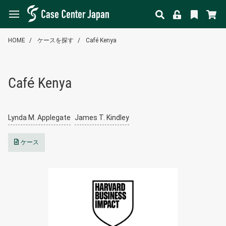
HOME
ケースを探す
Café Kenya
Café Kenya
Lynda M. Applegate
James T. Kindley
ケース