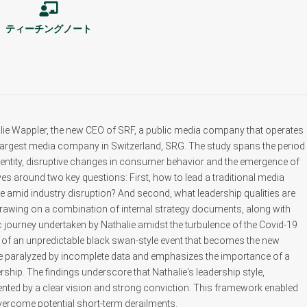
ティーチングノート
lie Wappler, the new CEO of SRF, a public media company that operates
e largest media company in Switzerland, SRG. The study spans the period
identity, disruptive changes in consumer behavior and the emergence of
ves around two key questions: First, how to lead a traditional media
re amid industry disruption? And second, what leadership qualities are
 Drawing on a combination of internal strategy documents, along with
gic journey undertaken by Nathalie amidst the turbulence of the Covid-19
e of an unpredictable black swan-style event that becomes the new
 be paralyzed by incomplete data and emphasizes the importance of a
rship. The findings underscore that Nathalie's leadership style,
nted by a clear vision and strong conviction. This framework enabled
overcome potential short-term derailments.