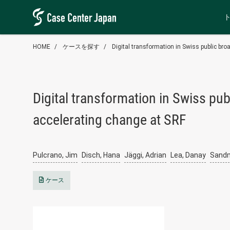
HOME
ケースを探す
Digital transformation in Swiss public bro
Digital transformation in Swiss pub
accelerating change at SRF
Pulcrano, Jim
Disch, Hana
Jäggi, Adrian
Lea, Danay
Sandm
ケース