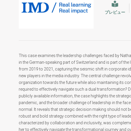
プレビュー
This case examines the leadership challenges faced by Natha
in the German-speaking part of Switzerland and is part of th
from 2019 to 2021, capturing the seismic shift in corporate 
new players in the media industry. The central challenge revol
organization towards the future while also maintaining its co
required to effectively navigate such a dual transformation?
publicly available information, the case highlights the strate
pandemic, and the broader challenge of leadership in the fac
normal. It reveals that strategic decision making should not
robust and bold strategy combined with the right type of leade
characterized by collaboration and inclusivity, was compleme
her to effectively navigate the transformational journey and 