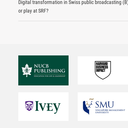
Digital transformation in Swiss public broadcasting (B
or play at SRF?