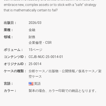
embrace new, complex assets or to stick with a "safe" strategy
that is mathematically certain to fail?
出版日
2026/03
業種
金融
領域
財務
企業倫理・CSR
ボリューム
15ページ
コンテンツID
CCJB-NUC-25-0014-01
オリジナルID
25-0014
ケースの種類
分析ケース／出版物・公開情報／仮名ケース／架
空ケース
言語
英語
カラー
製本の場合、カラー印刷での納品となります。