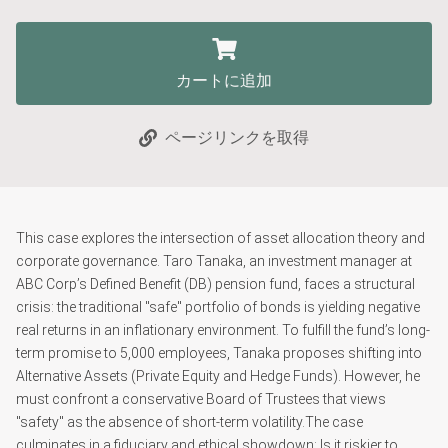
カートに追加
ページリンクを取得
This case explores the intersection of asset allocation theory and
corporate governance. Taro Tanaka, an investment manager at
ABC Corp’s Defined Benefit (DB) pension fund, faces a structural
crisis: the traditional "safe" portfolio of bonds is yielding negative
real returns in an inflationary environment. To fulfill the fund’s long-
term promise to 5,000 employees, Tanaka proposes shifting into
Alternative Assets (Private Equity and Hedge Funds). However, he
must confront a conservative Board of Trustees that views
"safety" as the absence of short-term volatility.The case
culminates in a fiduciary and ethical showdown: Is it riskier to