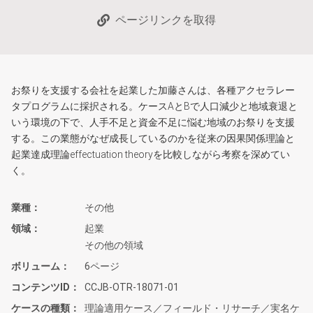
ページリンクを取得
お祭りを支援する会社を起業した加藤さんは、各種アクセラレー
タプログラムに採択される。ケースAとBで人口減少と地域衰退と
いう環境の下で、人手不足と資金不足に悩む地域のお祭りを支援
する。この業態がなぜ成長しているのかを従来の因果関係理論と
起業達成理論effectuation theoryを比較しながら考察を深めてい
く。
業種
その他
領域
起業
その他の領域
ボリューム
6ページ
コンテンツID
CCJB-OTR-18071-01
ケースの種類
理論適用ケース／フィールド・リサーチ／実名ケ