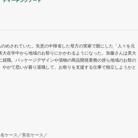
ティーチングノート
ちのめされていた。失意の中帰省した母方の実家で眼にした「人々を元
美大在学中から地域のお祭りにかかわるようになった。加藤さんは美大
に就職。パッケージデザインや漬物の商品開発業務の傍ら地域のお祭の
。やがて思いが募り退職して、お祭りを支援する仕事で独立しようかと
実名ケース／実在ケース／