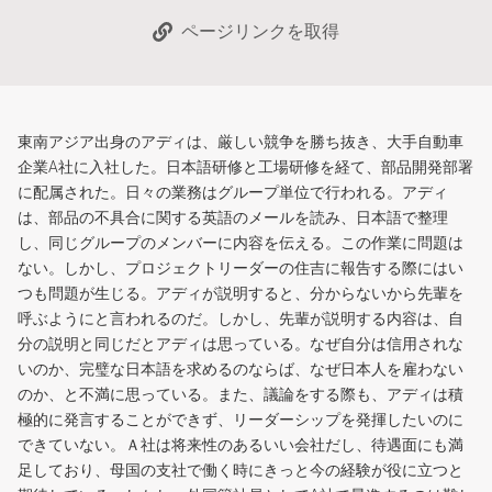
ページリンクを取得
東南アジア出身のアディは、厳しい競争を勝ち抜き、大手自動車
企業A社に入社した。日本語研修と工場研修を経て、部品開発部署
に配属された。日々の業務はグループ単位で行われる。アディ
は、部品の不具合に関する英語のメールを読み、日本語で整理
し、同じグループのメンバーに内容を伝える。この作業に問題は
ない。しかし、プロジェクトリーダーの住吉に報告する際にはい
つも問題が生じる。アディが説明すると、分からないから先輩を
呼ぶようにと言われるのだ。しかし、先輩が説明する内容は、自
分の説明と同じだとアディは思っている。なぜ自分は信用されな
いのか、完璧な日本語を求めるのならば、なぜ日本人を雇わない
のか、と不満に思っている。また、議論をする際も、アディは積
極的に発言することができず、リーダーシップを発揮したいのに
できていない。Ａ社は将来性のあるいい会社だし、待遇面にも満
足しており、母国の支社で働く時にきっと今の経験が役に立つと