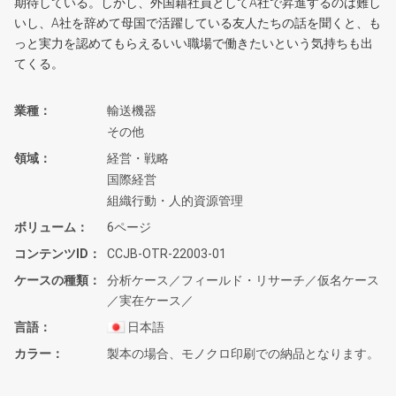
期待している。しかし、外国籍社員としてA社で昇進するのは難し
いし、A社を辞めて母国で活躍している友人たちの話を聞くと、も
っと実力を認めてもらえるいい職場で働きたいという気持ちも出
てくる。
業種
輸送機器
その他
領域
経営・戦略
国際経営
組織行動・人的資源管理
ボリューム
6ページ
コンテンツID
CCJB-OTR-22003-01
ケースの種類
分析ケース／フィールド・リサーチ／仮名ケース
／実在ケース／
言語
日本語
カラー
製本の場合、モノクロ印刷での納品となります。