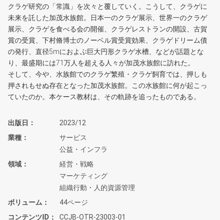
クラゲ研究の「常識」を次々と覆していく。こうして、クラゲに
未来を託した加茂水族館。日本一のクラゲ展示、世界一のクラゲ
展示、クラゲを食べる会の開催、クラゲレストランの開設、古賀
賞の受賞、下村脩博士のノーベル賞受賞効果、クラゲドリーム債
の発行、直径5mにおよぶ巨大円形クラゲ水槽、などが話題とな
り、最盛期には71万人を超える人々が加茂水族館に訪れた。
そして、今や、水族館でのクラゲ繁殖・クラゲ飼育では、押しも
押されもせぬ存在となった加茂水族館。この水族館に何が起こっ
ていたのか。本ケース教材は、その軌跡を追ったものである。
出版日
2023/12
業種
サービス
公益・インフラ
領域
経営・戦略
マーケティング
組織行動・人的資源管理
ボリューム
44ページ
コンテンツID
CCJB-OTR-23003-01