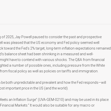
g of 2025, Jay Powell paused to consider the past and prospective
owell was pleased that the US economy and Fed policy seemed well
ack toward the Fed’s 2% target, long-term inflation expectations remained
d’s balance sheet had been shrinking in a measured and well-
 might have to contend with various shocks. The Q&A from financial
ighted a number of possible ones, including pressure from the White
rom fiscal policy as well as policies on tariffs and immigration.
n be both unpredictable and prevalent and how the Fed responds—will
ost important price in the US (and the world).
Meets an Inflation Surge” (UVA-GEM-0210) and may be used in its place.
al Financial Markets.” It would also be suitable for any macro or