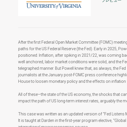
プレビュー
After the first Federal Open Market Committee (FOMC) meetin
paths for the US Federal Reserve (the Fed). Early in 2025, P
positioned. Inflation, after spiking in 2021/22, was coming b
well anchored, labor market conditions were solid, and the Fe
telegraphed manner. But Powell knew that, as always, the Fed
journalists at the January post-FOMC press conference highl
House to loosen monetary policy and the effects on inflation f
All of these—the state of the US economy, the shocks that ca
impact the path of US long-term interest rates, arguably the m
This case was written as an updated version of “Fed Listens 
It is taught at Darden in the first-year program elective, “Glob
international macroeconomics course.