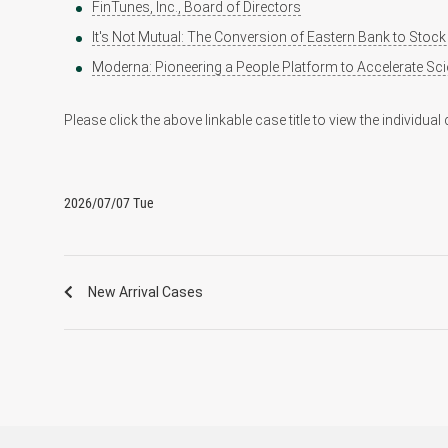
FinTunes, Inc., Board of Directors
It's Not Mutual: The Conversion of Eastern Bank to Stoc
Moderna: Pioneering a People Platform to Accelerate Sc
Please click the above linkable case title to view the individual
2026/07/07 Tue
New Arrival Cases