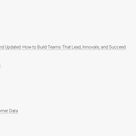
nd Updated: How to Build Teams That Lead, Innovate, and Succeed
s
tomer Data