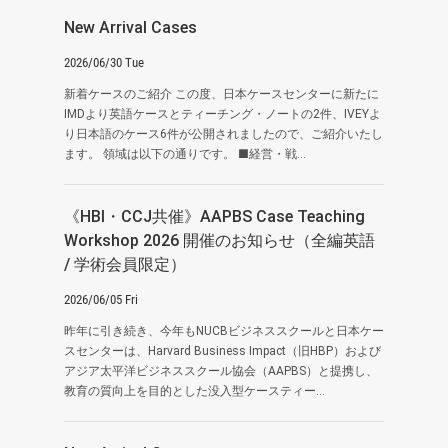
New Arrival Cases
2026/06/30 Tue
新着ケースのご紹介 この度、日本ケースセンターに新たに
IMDより英語ケースとティーチング・ノートの2件、IVEYよ
り日本語のケース6件が公開されましたので、ご紹介いたし
ます。 領域は以下の通りです。 ■経営・戦...
《HBI・CCJ共催》AAPBS Case Teaching
Workshop 2026 開催のお知らせ（全編英語
/ 学術会員限定）
2026/06/05 Fri
昨年に引き続き、今年もNUCBビジネススクールと日本ケー
スセンターは、Harvard Business Impact（旧HBP）および
アジア太平洋ビジネススクール協会（AAPBS）と提携し、
教育の質向上を目的とした没入型ケースティー...