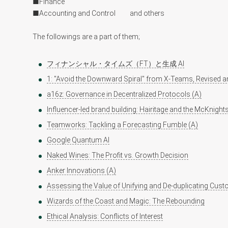
■Finance
■Accounting and Control and others
The followings are a part of them;
フィナンシャル・タイムズ（FT）と生成 AI
1: "Avoid the Downward Spiral" from X-Teams, Revised a
a16z: Governance in Decentralized Protocols (A)
Influencer-led brand building: Hairitage and the McKnight
Teamworks: Tackling a Forecasting Fumble (A)
Google Quantum AI
Naked Wines: The Profit vs. Growth Decision
Anker Innovations (A)
Assessing the Value of Unifying and De-duplicating Cus
Wizards of the Coast and Magic: The Rebounding
Ethical Analysis: Conflicts of Interest