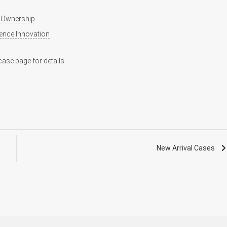
k Ownership
ience Innovation
 case page for details.
New Arrival Cases