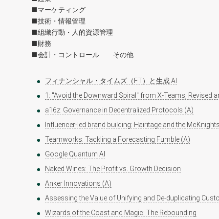
■マーケティング
■技術・情報管理
■組織行動・人的資源管理
■財務
■会計・コントロール その他
フィナンシャル・タイムズ（FT）と生成 AI
1: "Avoid the Downward Spiral" from X-Teams, Revised a
a16z: Governance in Decentralized Protocols (A)
Influencer-led brand building: Hairitage and the McKnight
Teamworks: Tackling a Forecasting Fumble (A)
Google Quantum AI
Naked Wines: The Profit vs. Growth Decision
Anker Innovations (A)
Assessing the Value of Unifying and De-duplicating Cus
Wizards of the Coast and Magic: The Rebounding