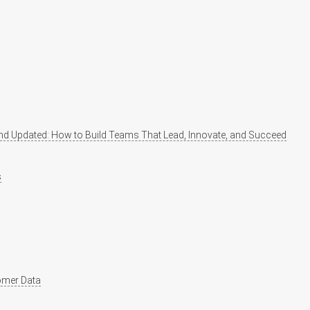
nd Updated: How to Build Teams That Lead, Innovate, and Succeed
s
tomer Data