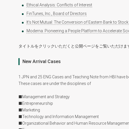
Ethical Analysis: Conflicts of Interest
FinTunes, Inc., Board of Directors
It's Not Mutual: The Conversion of Eastern Bank to Stoc
Moderna: Pioneering a People Platform to Accelerate Sc
タイトルをクリックいただくと公開ページをご覧いただけま
New Arrival Cases
1 JPN and 25 ENG Cases and Teaching Note from HBI have been︎ 
These cases are under the disciplines of
■Management and Strategy
■Entrepreneurship
■Marketing
■Technology and Information Management
■Organizational Behavior and Human Resource Managemen