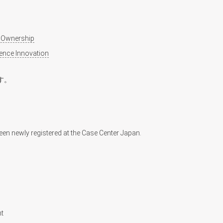
k Ownership
ience Innovation
す。
newly registered︎ at ︎the Case︎ Center︎ Japan.
t