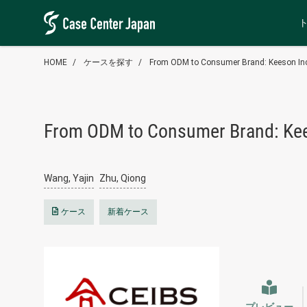
HOME
ケースを探す
From ODM to Consumer Brand: Keeson Incu
From ODM to Consumer Brand: Kees
Wang, Yajin
Zhu, Qiong
ケース
新着ケース