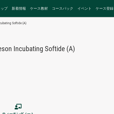
トップ
新着情報
ケース教材
コースパック
イベント
ケース登録
bating Softide (A)
on Incubating Softide (A)