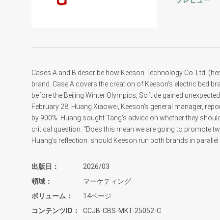
プレビュー
Cases A and B describe how Keeson Technology Co. Ltd. (her
brand. Case A covers the creation of Keeson's electric bed bra
before the Beijing Winter Olympics, Softide gained unexpected
February 28, Huang Xiaowei, Keeson's general manager, repo
by 900%. Huang sought Tang's advice on whether they should
critical question: "Does this mean we are going to promote t
Huang's reflection: should Keeson run both brands in parallel
出版日
2026/03
領域
マーケティング
ボリューム
14ページ
コンテンツID
CCJB-CBS-MKT-25052-C