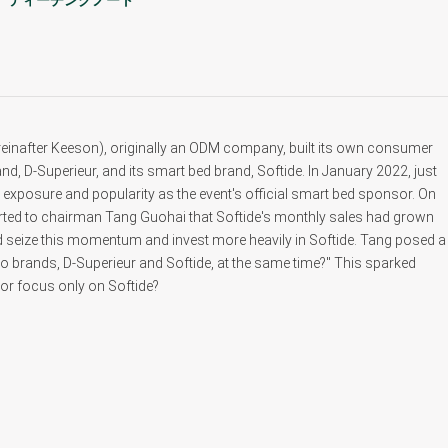
ティーチングノート
einafter Keeson), originally an ODM company, built its own consumer
nd, D-Superieur, and its smart bed brand, Softide. In January 2022, just
 exposure and popularity as the event's official smart bed sponsor. On
rted to chairman Tang Guohai that Softide's monthly sales had grown
 seize this momentum and invest more heavily in Softide. Tang posed a
wo brands, D-Superieur and Softide, at the same time?" This sparked
 or focus only on Softide?