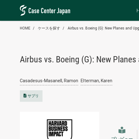
HOME
ケースを探す
Airbus vs. Boeing (G): New Planes and Up
Airbus vs. Boeing (G): New Planes
Casadesus-Masanell, Ramon
Elterman, Karen
サプリ