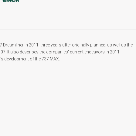
補助教材
 Dreamliner in 2011, three years after originally planned, as well as the
2007. It also describes the companies' current endeavors in 2011,
's development of the 737 MAX.