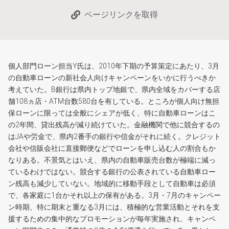
ページリンクを取得
個人部門ローン担当Y氏は、2010年下期の予算策定にあたり、3月
の自動車ローンの新社会人向けキャンペーンをいかに行うべきか
考えていた。B銀行は県内トップ地銀で、県内全域をカバーする店
舗108ヵ店・ATM台数580台を有している。ところが個人向け無担
保ローンに限っては全般にシェアが低く、特に自動車ローンはこ
の2年間、貸出残高が減り続けていた。金融機関で他に競合するの
はJAや労金で、県内2番手の銀行や信金がそれに続く。クレジット
会社や信販会社に直接郵便などでローンを申し込む人の割合もか
なりある。不景気とはいえ、県内の自動車販売台数が極端に減っ
ているわけではない。競合する銀行の公表されている自動車ロー
ン残高も減少していない。地域的に移動手段として自動車は必須
で、各家庭に1台かそれ以上の保有がある。3月・7月のキャンペー
ン時期、特に期末と重なる3月には、積極的な営業活動とそれを支
援するための集中的なプロモーションが毎年実施され、キャンペ