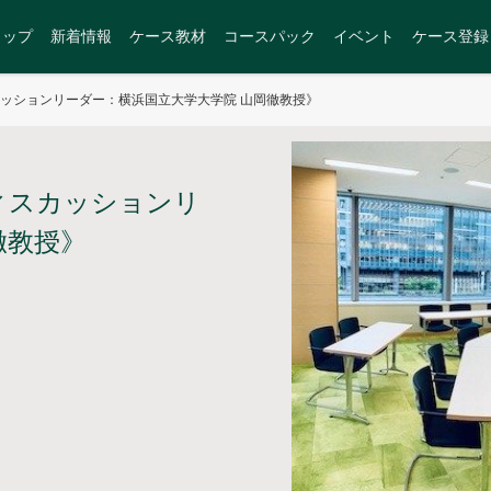
トップ
新着情報
ケース教材
コースパック
イベント
ケース登録
カッションリーダー：横浜国立大学大学院 山岡徹教授》
ィスカッションリ
徹教授》