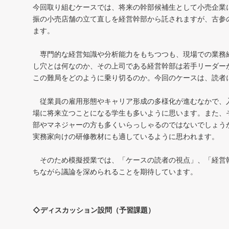
今回取り組むケースでは、将来の幹部候補生として小売企業
振の小売店舗の立て直しを経営幹部から託されますが、古参
ます。
専門的な経営知識や分析能力をもちつつも、現場での業務
し穴とは何なのか、その上司である経営幹部は若手リーダー
この難局をどのように乗り切るのか。今回のケースは、読
従業員の雇用形態やキャリア形成の多様化が進むなかで、
場に将来立つことになる学生も多いように思います。また、
部やマネジャーの方も多くいらっしゃるのではないでしょう
実務家向けの研修教材にも適しているように思われます。
そのため模擬授業では、「ケースの読者の視点」、「経営幹
ちながら議論を深められることを期待しています。
◇ディスカッション設問（予習課題）