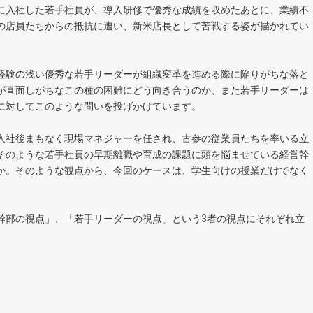
に入社した若手社員が、導入研修で優秀な成績を収めたあとに、業績不
の店員たちからの抵抗に遭い、新米店長として苦戦する姿が描かれてい
経験の浅い優秀な若手リーダーが組織変革を進める際に陥りがちな落と
が直面しがちなこの種の困難にどう向き合うのか、また若手リーダーは
者に対してこのような問いを投げかけています。
入社後まもなく現場マネジャーを任され、古参の従業員たちを率いる立
そのような若手社員の早期離職や育成の課題に頭を悩ませている経営幹
か。そのような観点から、今回のケースは、学生向けの授業だけでなく
部の視点」、「若手リーダーの視点」という3者の視点にそれぞれ立