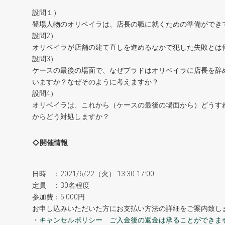
設問１）
登場人物のオリベイラは、店長の職に就くための準備ができ
設問2）
オリベイラが店舗の建て直しを進めるなかで犯した失敗とは
設問3）
ケースの最後の場面で、なぜプラドはオリベイラに店長を辞
いますか？なぜそのように考えますか？
設問4）
オリベイラは、これから（ケースの最後の場面から）どうす
からどう対処しますか？
◇開催情報
日時 ：2021/6/22（火） 13:30-17:00
定員 ：30名程度
参加費：5,000円
お申し込みいただいた方にお支払い方法の詳細をご案内致し
・
キャンセルポリシー ご入金後の返金は承ることができま