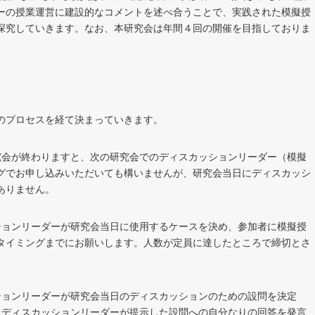
ーの授業運営に建設的なコメントを述べ合うことで、実践された模擬授
探究していきます。なお、本研究会は年間４回の開催を目指しておりま
のプロセスを経て決まっていきます。
つの研究会が終わりますと、次の研究会でのディスカッションリーダー（模擬
グでお申し込みいただいても構いませんが、研究会当日にディスカッシ
ありません。
スカッションリーダーが研究会当日に使用するケースを決め、参加者に模擬授
タイミングまでにお願いします。人数が定員に達したところで締切とさ
カッションリーダーが研究会当日のディスカッションのための設問を決定
、ディスカッションリーダーが提示した設問への自分なりの回答を発言