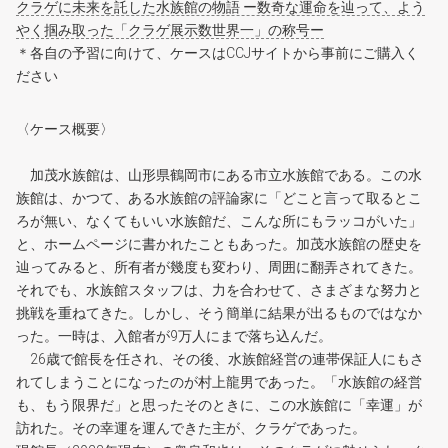
クラゲに未来を託した水族館の物語 ー数奇な運命を辿って、よう
やく掴み取った「クラゲ展示数世界一」の称号ー
＊各自の予習に向けて、ケースはCCJサイトから事前にご購入く
ださい
〈ケース概要〉
加茂水族館は、山形県鶴岡市にある市立水族館である。この水
族館は、かつて、ある水族館の評論家に「どこと言って取るとこ
ろが無い、なくてもいい水族館だ、こんな所にもラッコがいた」
と、ホームページに書かれたこともあった。加茂水族館の歴史を
辿ってみると、所有者が幾度も変わり、周囲に翻弄されてきた。
それでも、水族館スタッフは、力を合わせて、さまざまな努力と
挑戦を重ねてきた。しかし、そう簡単に結果が出るものではなか
った。一時は、入館者が9万人にまで落ち込んだ。
26歳で館長を任され、その後、水族館経営の連帯保証人にもさ
れてしまうことになったのが村上龍男であった。「水族館の経営
も、もう限界だ」と思ったそのときに、この水族館に「幸運」が
訪れた。その幸運を運んできた主が、クラゲであった。