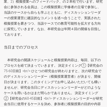
業、2）模擬授業へのフィードバック、の２本柱で行います。研究
会に参加される会員は、この模擬授業に学修者の立場で参加し、
当該のケースから自らも学ぶとともに、ディスカッションリーダ
ーの授業運営に建設的なコメントを述べ合うことで、実践された
模擬授業を磨きつつ、当該ケースでの教育可能性を拡大する方向
に探究していきます。なお、本研究会は年間４回の開催を目指し
ております。
当日までのプロセス
本研究会の開講スケジュールと模擬授業内容は、毎回、以下の
プロセスを経て決まっていきます。 決定タイミング①【研究会の
75-60日前】<br/> ひとつの研究会が終わりますと、次の研究会で
のディスカッションリーダー（模擬授業運営者）が決まり、開催
日が決まります。このタイミングでお申し込みいただいても構い
ませんが、研究会当日にディスカッションリーダーがどのような
ケースを用いるかはまだ明らかでありません。 決定タイミング
②【研究会の60-45日前】<br/> ディスカッションリーダーが研究
会当日に使用するケースを決め、参加者に模擬授業の目的や内容