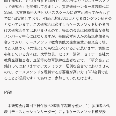
間で探究し、かつ共有する目的で、2009年より「CCJケースメソ
ッド研究会」を開催してきました。貿易研修センター運営時代に
25回、名古屋商科大学ビジネススクールに運営が移ってからもす
でに4回実施しており、次回が通算30回目となるロングラン研究会
となっています。この研究会は必ずしもケースメソッド初心者向
けの研究会合ではありませんので、毎回の会合は経験豊富な参加
メンバーが中心にはなりますが、毎回必ず何人かの新規参加者も
交えており、ケースメソッド教育実践の先輩後輩が触れ合う場、
また人脈づくりの場としても役立っているかと思います。実際に
参加している方々は、大学教員、セミナー講師、セミナー会社の
教育企画担当者、企業等の教育訓練担当者などで、「研究会」と
銘打ってはおりますがアカデミック一辺倒な会合ではありません
ので、ケースメソッドを理解する必要度が高い方（CCJ会員であ
ることが必須です）であれば、参加していただけます。
内容
本研究会は毎回平日午後の3時間半程度を使い、1）参加者の代
表（ディスカッションリーダー）によるケースメソッド模擬授