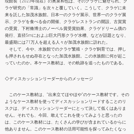
現館長（2023年現在）の奥泉和也は、そのクラゲに魅せられ、ク
ラゲ研究の「常識」を次々と覆していく。こうして、クラゲに未
来を託した加茂水族館。日本一のクラゲ展示、世界一のクラゲ展
示、クラゲを食べる会の開催、クラゲレストランの開設、古賀賞
の受賞、下村脩博士のノーベル賞受賞効果、クラゲドリーム債の
発行、直径5mにおよぶ巨大円形クラゲ水槽、などが話題となり、
最盛期には71万人を超える人々が加茂水族館に訪れた。
そして、今や、水族館でのクラゲ繁殖・クラゲ飼育では、押し
も押されもせぬ存在となった加茂水族館。この水族館に何が起こ
っていたのか。本ケース教材は、その軌跡を追ったものである。
◇ディスカッションリーダーからのメッセージ
このケース教材は、”出来立てほやほや”のケース教材です。その
ようなケース教材を使ってディスカッションリードすることのリ
スクは、ディスカッションリーダーにとって決して低くはありま
せん。それでも、今回、敢えてこれを使ってみようと思ったの
は、このケース教材には、たくさんの学びが含まれているからに
他ありません。このケース教材の活用可能性を探ってみたくなっ