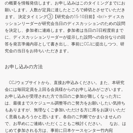
の概要を情報発信します。お申し込みはこのタイミングまでにお
願いします。人数が定員に達したところで締切とさせていただき
ます。 決定タイミング③【研究会の15-10日前】<br/> ディスカ
ッションリーダーが研究会当日のディスカッションのための設問
を決定し、参加者に連絡します。参加者は当日の3日程度前まで
に、ディスカッションリーダーが提示した設問への自分なりの回
答を発言準備内容として書き出し、事前にCCJに提出しつつ、研
究会の当日をお待ちいただきます。
お申し込みの方法
CCJウェブサイトから、直接お申込みください。また、本研究
会には毎回定員を上回る会員様からのお申し込みがございます。
お申し込みが受理された方で当日のご参加が難しくなった方に
は、最後までスケジュール調整等のご努力をお願いしたい気持ち
もありますが、無理なくご参加いただける方に席をお譲りいただ
く意義もあろうかと思います。各自のご判断でかまいませんの
で、お早めにご連絡いただくこともご検討ください。 なお、は
じめて参加される方は、事前に日本ケースセンター竹内宛