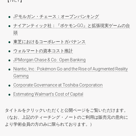
【IVEY】
JPモルガン・チェース：オープンバンキング
ナイアンティック社：『ポケモンGO』と拡張現実ゲームの台
頭
東芝におけるコーポレートガバナンス
ウォルマートの資本コスト推計
JPMorgan Chase & Co.: Open Banking
Niantic, Inc.: Pokémon Go and the Rise of Augmented Reality
Gaming
Corporate Governance at Toshiba Corporation
Estimating Walmart's Cost of Capital
タイトルをクリックいただくと公開ページをご覧いただけます。
（なお、上記のティーチング・ノートのご利用は販売元の意向に
より学術会員の方のみに限られております。）