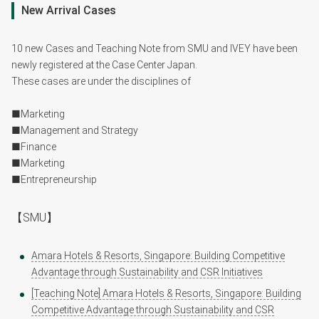
New Arrival Cases
10 new Cases and Teaching Note from SMU and IVEY have been︎
newly registered︎ at ︎the Case︎ Center︎ Japan.
These cases are under the disciplines of
■Marketing
■Management and Strategy
■Finance
■Marketing
■Entrepreneurship
【SMU】
Amara Hotels & Resorts, Singapore: Building Competitive
Advantage through Sustainability and CSR Initiatives
[Teaching Note] Amara Hotels & Resorts, Singapore: Building
Competitive Advantage through Sustainability and CSR