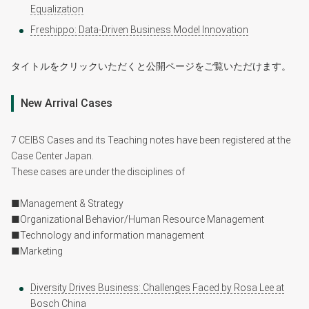
Equalization
Freshippo: Data-Driven Business Model Innovation
タイトルをクリックいただくと公開ページをご覧いただけます。
New Arrival Cases
7 CEIBS Cases and its Teaching notes have been︎ registered︎ at ︎the
Case︎ Center︎ Japan.
These cases are under the disciplines of
■Management & Strategy
■Organizational Behavior/Human Resource Management
■Technology and information management
■Marketing
Diversity Drives Business: Challenges Faced by Rosa Lee at
Bosch China