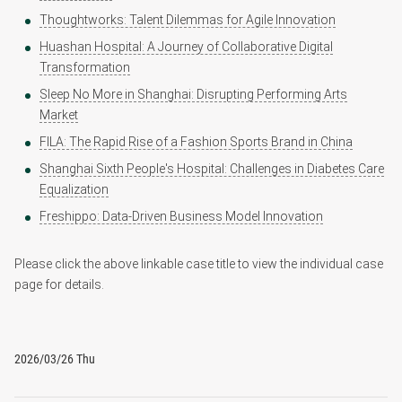
Thoughtworks: Talent Dilemmas for Agile Innovation
Huashan Hospital: A Journey of Collaborative Digital
Transformation
Sleep No More in Shanghai: Disrupting Performing Arts
Market
FILA: The Rapid Rise of a Fashion Sports Brand in China
Shanghai Sixth People's Hospital: Challenges in Diabetes Care
Equalization
Freshippo: Data-Driven Business Model Innovation
Please click the above linkable case title to view the individual case
page for details.
2026/03/26 Thu