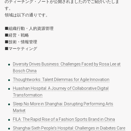
のティーチング・ノートが公開されましたのでご紹介いたしま
す。
領域は以下の通りです。
■組織行動・人的資源管理
■経営・戦略
■技術・情報管理
■マーケティング
Diversity Drives Business: Challenges Faced by Rosa Lee at
Bosch China
Thoughtworks: Talent Dilemmas for Agile Innovation
Huashan Hospital: A Journey of Collaborative Digital
Transformation
Sleep No More in Shanghai: Disrupting Performing Arts
Market
FILA: The Rapid Rise of a Fashion Sports Brand in China
Shanghai Sixth People's Hospital: Challenges in Diabetes Care