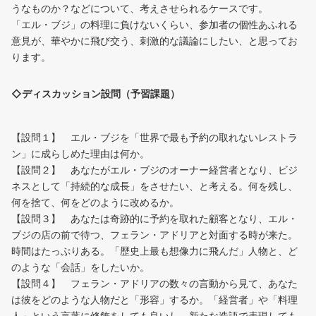
うなものか？などについて、考えさせられるケースです。
「エル・ブジ」の料理に負けないくらい、参加者の個性あふれる
意見が、華やかに飛び交う、刺激的な議論にしたい、と思ってお
ります。
◇ディスカッション設問（予習課題）
【設問１】 エル・ブジを「世界で最も予約の取れないレストラ
ン」に成らしめた理由は何か。
【設問２】 あなたがエル・ブジのオーナー経営者となり、ビジ
ネスとして「持続的な成長」をさせたい、と考える。何を残し、
何を捨て、何をどのように改めるか。
【設問３】 あなたは奇跡的に予約を取れた顧客となり、エル・
ブジの店の前で待つ、フェラン・アドリアと対面する時が来た。
時間はたっぷりある。「歴史上最も想像力に飛んだ」人物と、ど
のような「会話」をしたいか。
【設問４】 フェラン・アドリアの数々の言動から見て、あなた
は彼をどのような人物だと「形容」するか。「経営者」や「料理