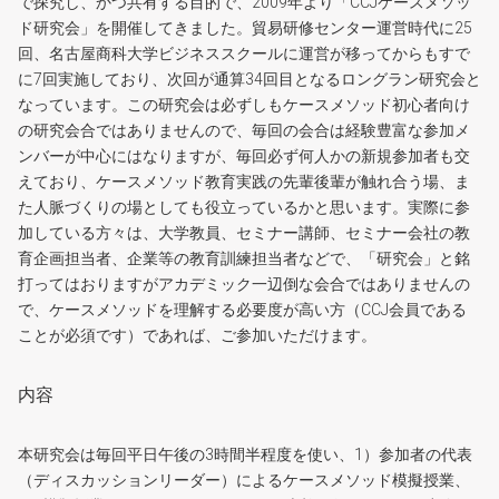
で探究し、かつ共有する目的で、2009年より「CCJケースメソッ
ド研究会」を開催してきました。貿易研修センター運営時代に25
回、名古屋商科大学ビジネススクールに運営が移ってからもすで
に7回実施しており、次回が通算34回目となるロングラン研究会と
なっています。この研究会は必ずしもケースメソッド初心者向け
の研究会合ではありませんので、毎回の会合は経験豊富な参加メ
ンバーが中心にはなりますが、毎回必ず何人かの新規参加者も交
えており、ケースメソッド教育実践の先輩後輩が触れ合う場、ま
た人脈づくりの場としても役立っているかと思います。実際に参
加している方々は、大学教員、セミナー講師、セミナー会社の教
育企画担当者、企業等の教育訓練担当者などで、「研究会」と銘
打ってはおりますがアカデミック一辺倒な会合ではありませんの
で、ケースメソッドを理解する必要度が高い方（CCJ会員である
ことが必須です）であれば、ご参加いただけます。
内容
本研究会は毎回平日午後の3時間半程度を使い、1）参加者の代表
（ディスカッションリーダー）によるケースメソッド模擬授業、