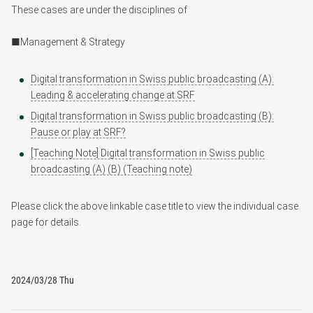
These cases are under the disciplines of
■Management & Strategy
Digital transformation in Swiss public broadcasting (A):
Leading & accelerating change at SRF
Digital transformation in Swiss public broadcasting (B):
Pause or play at SRF?
[Teaching Note] Digital transformation in Swiss public
broadcasting (A) (B) (Teaching note)
Please click the above linkable case title to view the individual case
page for details.
2024/03/28 Thu