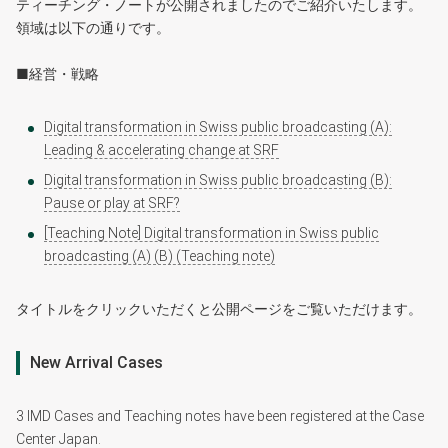
ティーチング・ノートが公開されましたのでご紹介いたします。
領域は以下の通りです。
■経営・戦略
Digital transformation in Swiss public broadcasting (A):
Leading & accelerating change at SRF
Digital transformation in Swiss public broadcasting (B):
Pause or play at SRF?
[Teaching Note] Digital transformation in Swiss public
broadcasting (A) (B) (Teaching note)
タイトルをクリックいただくと公開ページをご覧いただけます。
New Arrival Cases
3 IMD Cases and Teaching notes have been︎ registered︎ at ︎the Case︎
Center︎ Japan.