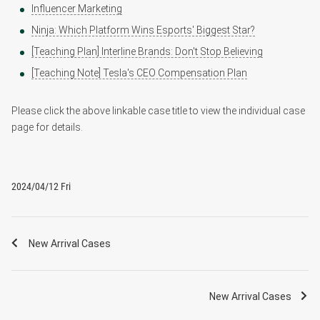
Influencer Marketing
Ninja: Which Platform Wins Esports' Biggest Star?
[Teaching Plan] Interline Brands: Don't Stop Believing
[Teaching Note] Tesla's CEO Compensation Plan
Please click the above linkable case title to view the individual case
page for details.
2024/04/12 Fri
New Arrival Cases
New Arrival Cases