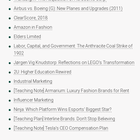
Airbus vs. Boeing (G): New Planes and Upgrades (2011)
ClearScore, 2018
Amazon in Fashion
Elders Limited
Labor, Capital, and Government: The Anthracite Coal Strike of
1902
Jørgen Vig Knudstorp: Reflections on LEGO's Transformation
2U: Higher Education Rewired
Industrial Marketing
[Teaching Note] Armarium: Luxury Fashion Brands for Rent
Influencer Marketing
Ninja: Which Platform Wins Esports' Biggest Star?
[Teaching Plan] Interline Brands: Don't Stop Believing
[Teaching Note] Tesla's CEO Compensation Plan