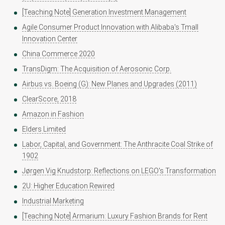
[Teaching Note] Generation Investment Management
Agile Consumer Product Innovation with Alibaba's Tmall
Innovation Center
China Commerce 2020
TransDigm: The Acquisition of Aerosonic Corp.
Airbus vs. Boeing (G): New Planes and Upgrades (2011)
ClearScore, 2018
Amazon in Fashion
Elders Limited
Labor, Capital, and Government: The Anthracite Coal Strike of
1902
Jørgen Vig Knudstorp: Reflections on LEGO's Transformation
2U: Higher Education Rewired
Industrial Marketing
[Teaching Note] Armarium: Luxury Fashion Brands for Rent