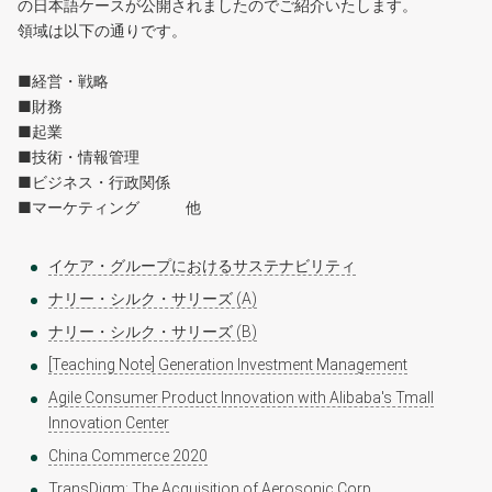
の日本語ケースが公開されましたのでご紹介いたします。
領域は以下の通りです。
■経営・戦略
■財務
■起業
■技術・情報管理
■ビジネス・行政関係
■マーケティング 他
イケア・グループにおけるサステナビリティ
ナリー・シルク・サリーズ (A)
ナリー・シルク・サリーズ (B)
[Teaching Note] Generation Investment Management
Agile Consumer Product Innovation with Alibaba's Tmall
Innovation Center
China Commerce 2020
TransDigm: The Acquisition of Aerosonic Corp.