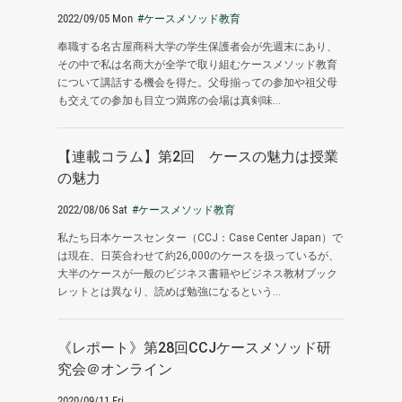
2022/09/05 Mon
#ケースメソッド教育
奉職する名古屋商科大学の学生保護者会が先週末にあり、
その中で私は名商大が全学で取り組むケースメソッド教育
について講話する機会を得た。父母揃っての参加や祖父母
も交えての参加も目立つ満席の会場は真剣味...
【連載コラム】第2回 ケースの魅力は授業
の魅力
2022/08/06 Sat
#ケースメソッド教育
私たち日本ケースセンター（CCJ：Case Center Japan）で
は現在、日英合わせて約26,000のケースを扱っているが、
大半のケースが一般のビジネス書籍やビジネス教材ブック
レットとは異なり、読めば勉強になるという...
《レポート》第28回CCJケースメソッド研
究会＠オンライン
2020/09/11 Fri