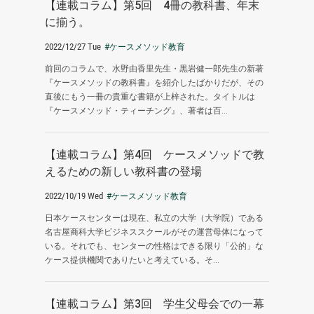
【連載コラム】第5回 4冊の教科書、年末
に揃う。
2022/12/27 Tue
#ケースメソッド教育
前回のコラムで、水野由香里先生・黒岩健一郎先生の新著
『ケースメソッドの教科書』を紹介したばかりだが、その
直後にもう一冊の貴重な書籍が上梓された。タイトルは
『ケースメソッド・ティーチング』、著者は百...
【連載コラム】第4回 ケースメソッドで教
えるための新しい教科書の登場
2022/10/19 Wed
#ケースメソッド教育
日本ケースセンターは現在、私立の大学（大学院）である
名古屋商科大学ビジネススクールがその運営母体になって
いる。それでも、センターの性格はできる限り「公的」な
ケース提供機関でありたいと考えている。そ...
【連載コラム】第3回 学生父母会での一幕