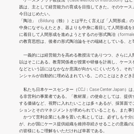
ケースメソッド教授法（Case Method of Instruc
践は、主として経営能力の育成を目指してきた。そのケース
今日はじめたい。
「陶冶」（Bildung（独））とは平たく言えば「人間形成
中身になぞらえたとき、器よりも中身に着目して人間形成を進めよう
に着目して人間形成を進めようとするのが形式陶冶（formale
の教育思想は、後者の形式陶冶論をその端緒としている、と
一義的には経営能力を高める教授法でありつつ、さらに人
以はそこにある。教育関係者が授業や研修を計画し、ケース
などという話にはなかなか意識が向かいにくいだろう。それ
ンシャルが自動的に埋め込まれている。このことはときどき
私たち日本ケースセンター（CCJ：Case Center Ja
る非営利の事業者である。「教材屋」の使命としては、提供
する価値など、視野に入れたいことは多々あるが、採算面で
ションとそのマネジメントが求められていることも、また事
かつて営利企業にも身を置いた私としては、必ずしも十分
が、わが国にケース提供組織を維持存続させることの意義の
の皆様にもご理解をいただければ幸甚である。