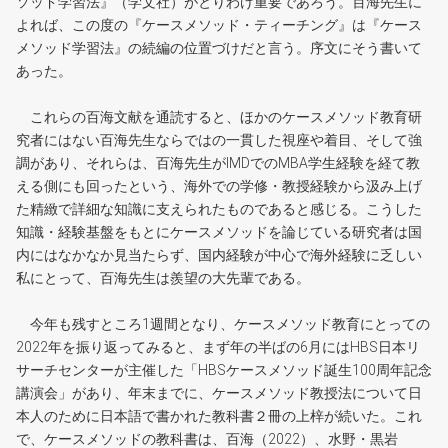
ソッド学習法』（学文社）がとりわけ重要であろう。百海先生に
よれば、この度の『ケースメソッド・ティーチング』は『ケース
メソッド学習法』の続編の位置づけだと言う。序文にそう書いて
あった。
これらの百海文献を通読すると、ほかのケースメソッド教育研
究者にはない百海先生ならではの一貫した視座や着目、そして強
調があり、それらは、百海先生がIMDでのMBA学生経験を経て教
える側にも回ったという、海外での学修・教授経験から汲み上げ
た精緻で詳細な知識に支えられたものであると感じる。こうした
知識・経験基盤をもとにケースメソッドを論じている研究者は国
内にはなかなか見当たらず、国内経験が中心で海外経験に乏しい
私にとって、百海先生は羨望の大先輩である。
今年も残すところ1週間となり、ケースメソッド教育にとっての
2022年を振り返ってみると、まず年の半ばの6月にはHBS日本リ
サーチセンターが主催した「HBSケースメソッド誕生100周年記念
講演会」があり、年末までに、ケースメソッド教授法について日
本人のために日本語で書かれた教科書２冊の上梓が続いた。これ
で、ケースメソッドの教科書は、百海（2022）、水野・黒岩