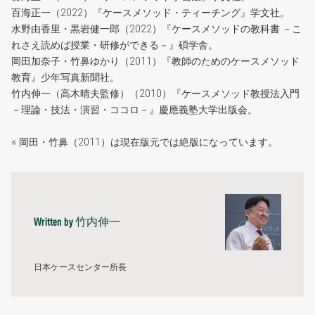
百海正一（2022）『ケースメソッド・ティーチング』学文社。
水野由香里・黒岩健一郎（2022）『ケースメソッドの教科書 －こ
れさえ読めば授業・研修ができる－』碩学舎。
岡田加奈子・竹鼻ゆかり（2011）『教師のためのケースメソッド
教育』少年写真新聞社。
竹内伸一（高木晴夫監修）（2010）『ケースメソッド教授法入門
－理論・技法・演習・ココロ－』慶應義塾大学出版会。
※ 岡田・竹鼻（2011）は現在版元では絶版になっています。
竹内伸一
Written by
日本ケースセンター所長