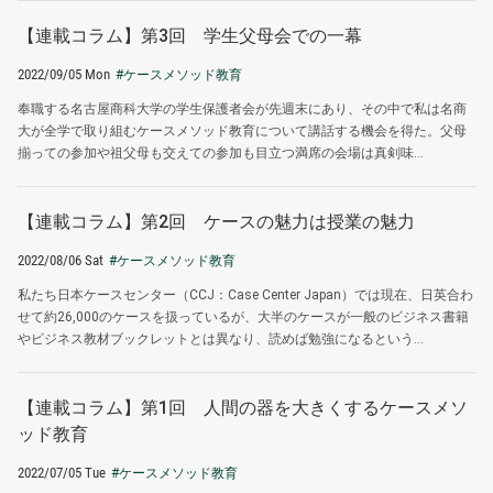
【連載コラム】第3回 学生父母会での一幕
2022/09/05 Mon
#ケースメソッド教育
奉職する名古屋商科大学の学生保護者会が先週末にあり、その中で私は名商
大が全学で取り組むケースメソッド教育について講話する機会を得た。父母
揃っての参加や祖父母も交えての参加も目立つ満席の会場は真剣味...
【連載コラム】第2回 ケースの魅力は授業の魅力
2022/08/06 Sat
#ケースメソッド教育
私たち日本ケースセンター（CCJ：Case Center Japan）では現在、日英合わ
せて約26,000のケースを扱っているが、大半のケースが一般のビジネス書籍
やビジネス教材ブックレットとは異なり、読めば勉強になるという...
【連載コラム】第1回 人間の器を大きくするケースメソ
ッド教育
2022/07/05 Tue
#ケースメソッド教育