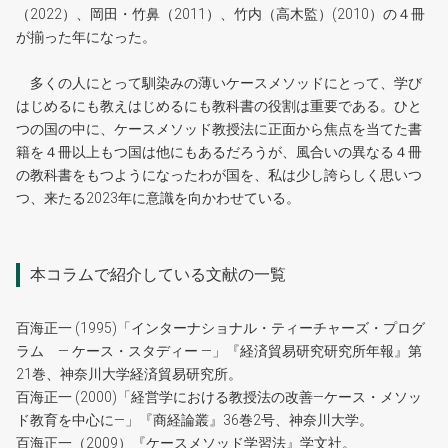
（2022）、岡田・竹鼻（2011）、竹内（高木監）(2010）の４冊
が揃った年になった。
多くの人にとって馴染みの薄いケースメソッドにとって、学び
はじめるにも教えはじめるにも教科書の役割は重要である。ひと
つの国の中に、ケースメソッド教授法に正面から焦点を当てた書
籍を４冊以上もつ国は他にもあるだろうが、風合いの異なる４冊
の教科書をもつようになったわが国を、私は少し誇らしく思いつ
つ、来たる2023年に意識を向かわせている。
本コラムで紹介している文献の一覧
百海正一 (1995)「インターナショナル・ティーチャーズ・プログ
ラム ― ケース・スタディー ―」『経済貿易研究研究所年報』第
21巻、神奈川大学経済貿易研究所。
百海正一 (2000)「経営学における教授法の改善―ケース・メソッ
ド教育を中心に―」『商経論叢』36巻2号、神奈川大学。
百海正一（2009）『ケースメソッド学習法』学文社。