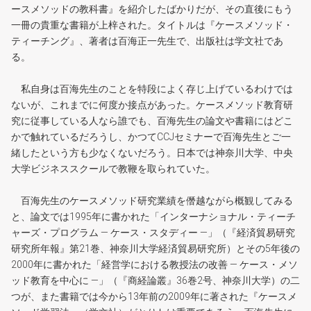
ースメソッドの教科書』を紹介したばかりだが、その直後にもう
一冊の貴重な書籍が上梓された。タイトルは『ケースメソッド・
ティーチング』、著者は百海正一先生で、出版社は学文社であ
る。
私自身は百海先生のことを特段によく存じ上げているわけでは
ないが、これまでに何度か接点があった。ケースメソッド教育研
究に従事している人なら誰でも、百海先生の論文や書籍にはどこ
かで触れているだろうし、かつてCCJセミナーで百海先生とご一
緒したという方も少なくないだろう。日本では神奈川大学、中央
大学ビジネススクールで教鞭を取られていた。
百海先生のケースメソッド研究業績を僭越ながら概観してみる
と、論文では1995年に書かれた「インターナショナル・ティーチ
ャーズ・プログラム ― ケース・スタディー ―」（『経済貿易研究
研究所年報』第21巻、神奈川大学経済貿易研究所）とその5年後の
2000年に書かれた「経営学における教授法の改善 ― ケース・メソ
ッド教育を中心に ―」（『商経論叢』36巻2号、神奈川大学）の二
つが、また書籍では今から13年前の2009年に著された『ケースメ